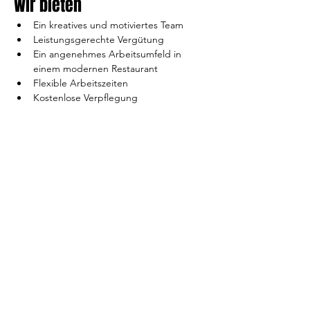
Wir bieten
Ein kreatives und motiviertes Team
Leistungsgerechte Vergütung
Ein angenehmes Arbeitsumfeld in 
einem modernen Restaurant
Flexible Arbeitszeiten 
Kostenlose Verpflegung
Bewerbung
Wenn Du Teil unseres Teams werden 
möchtest, sende bitte Deine vollständigen 
Bewerbungsunterlagen an 
info@hong-
thai.de
. Wir freuen uns auf Deine 
Bewerbung!
Bewerben